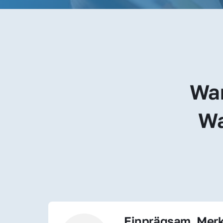
War
Wa
Einprägsam, Merk