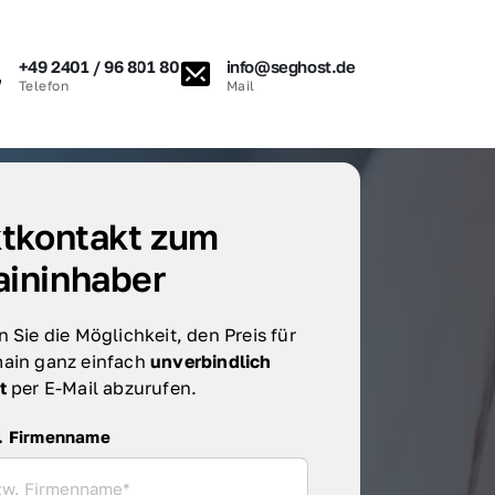
+49 2401 / 96 801 80
info@seghost.de
Telefon
Mail
tkontakt zum 
ininhaber
 Sie die Möglichkeit, den Preis für 
ain ganz einfach 
unverbindlich 
t 
per E-Mail abzurufen.
irmenname
. Firmenname