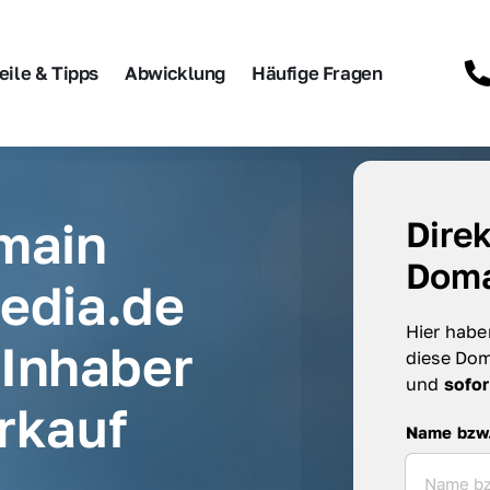
eile & Tipps
Abwicklung
Häufige Fragen
main 
Direk
Doma
dia.de 
Hier haben
Inhaber 
diese Dom
und 
sofor
rkauf
Name bzw. F
Name bzw