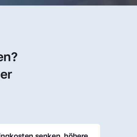
en? 
er 
ingkosten senken, höhere 