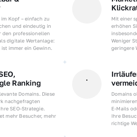
r
Klickra
 im Kopf – einfach zu 
Mit einer 
hen und eindeutig in 
erhöhen Si
den professionellen 
insbesonde
als digitale Wertanlage: 
Weniger St
ist immer ein Gewinn.
geringere
EO, 
Irrläufe
gle Ranking
vermei
evante Domains. Diese 
Domains oh
rk nachgefragten 
minimieren
Ihre SEO-Strategie. 
E-Mails o
et mehr Besucher, mehr 
Ihre Besuc
richtige W