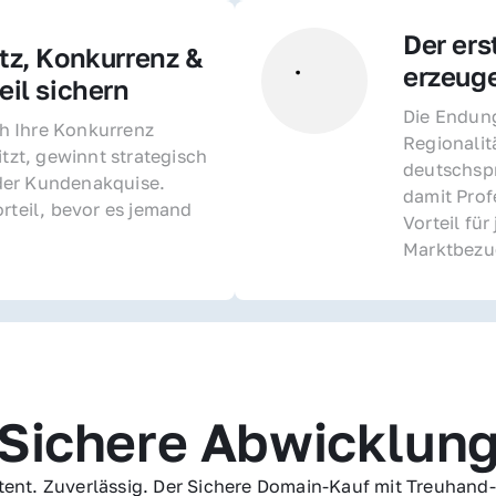
Der ers
z, Konkurrenz & 
erzeug
il sichern 
Die Endung 
 Ihre Konkurrenz 
Regionalit
itzt, gewinnt strategisch 
deutschspr
er Kundenakquise. 
damit Profe
rteil, bevor es jemand 
Vorteil fü
Marktbezu
Sichere Abwicklun
ent. Zuverlässig. Der Sichere Domain-Kauf mit Treuhand-