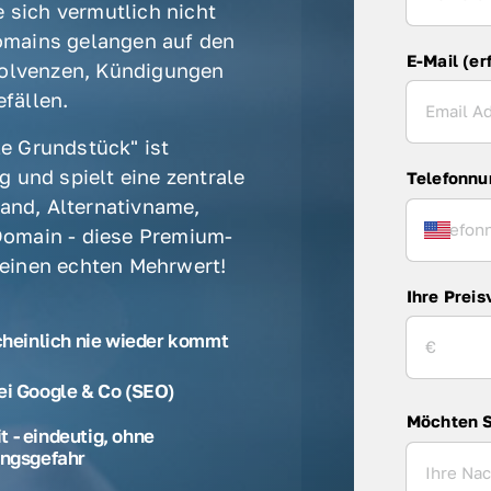
 sich vermutlich nicht 
mains gelangen auf den 
E-Mail (er
olvenzen, Kündigungen 
fällen. 
e Grundstück" ist 
 und spielt eine zentrale 
Telefonn
rand, Alternativname, 
omain - diese Premium-
 einen echten Mehrwert! 
Ihre Preis
cheinlich nie wieder kommt
ei Google & Co (SEO)
Möchten S
 - eindeutig, ohne
ngsgefahr