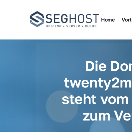
Home
Vort
Die Do
twenty2me
steht vom 
zum Ve